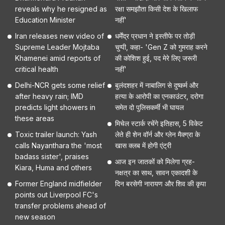
reveals why he resigned as
रक्षा समझौता किसी देश के खिलाफ
Education Minister
नहीं'
Iran releases new video of
धर्मेंद्र प्रधान ने इस्तीफे पर तोड़ी
Supreme Leader Mojtaba
चुप्पी, कहा- 'Gen Z को गुमराह करने
Khamenei amid reports of
की कोशिश हुई, पद मेरे लिए जरूरी
critical health
नहीं'
Delhi-NCR gets some relief
बुलंदशहर में नाबालिग से दुष्कर्म और
after heavy rain; IMD
हत्या के आरोपी का एनकाउंटर, दरोगा
predicts light showers in
समेत दो पुलिसकर्मी भी घायल
these areas
मिचेल स्टार्क रचेंगे इतिहास, 5 विकेट
Toxic trailer launch: Yash
लेते ही शेन वॉर्न और ग्लेन मैक्ग्रा के
calls Nayanthara the 'most
खास क्लब में होगी एंट्री
badass sister', praises
आज इन जातकों को मिलेगा ग्रह-
Kiara, Huma and others
नक्षत्र का साथ, सावन एकादशी के
Former England midfielder
दिन बरसेगी नारायण और शिव की कृपा
points out Liverpool FC's
transfer problems ahead of
new season