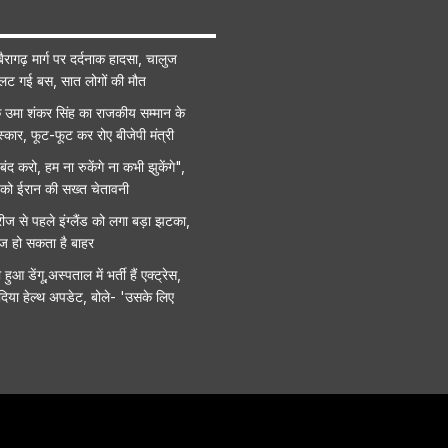
ैरागढ़ मार्ग पर दर्दनाक हादसा, चालुज
पलट गई बस, सात लोगों की मौत
उमा शंकर सिंह का राजकीय सम्मान के
्कार, फूट-फूट कर रोए बीजेपी मंत्री
ंद करो, हम ना रुकेंगे ना कभी झुकेंगे",
हू को ईरान की सख्त चेतावनी
ीज से पहले इंग्लैंड को लगा बड़ा झटका,
ाज हो सकता है बाहर
ुआ डेंगू,अस्पताल में भर्ती हैं एक्ट्रेस,
 दिया हेल्थ अपडेट, बोले- 'उसके लिए