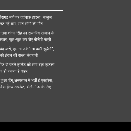
ैरागढ़ मार्ग पर दर्दनाक हादसा, चालुज
पलट गई बस, सात लोगों की मौत
उमा शंकर सिंह का राजकीय सम्मान के
्कार, फूट-फूट कर रोए बीजेपी मंत्री
ंद करो, हम ना रुकेंगे ना कभी झुकेंगे",
हू को ईरान की सख्त चेतावनी
ीज से पहले इंग्लैंड को लगा बड़ा झटका,
ाज हो सकता है बाहर
ुआ डेंगू,अस्पताल में भर्ती हैं एक्ट्रेस,
 दिया हेल्थ अपडेट, बोले- 'उसके लिए