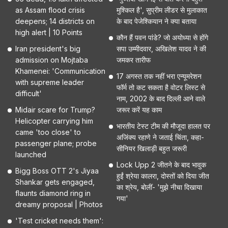
as Assam flood crisis
मुश्किल है', सुप्रीम लीडर से मुलाकात
deepens; 14 districts on
के बाद पेजेश्कियान ने क्या बताया
high alert | 10 Points
कौन हैं पवन पांडे? जो अयोध्या से होंगे
Iran president's big
सपा उम्मीदवार, अखिलेश यादव ने की
admission on Mojtaba
जमकर तारीफ
Khamenei: 'Communication
17 अगस्त तक नहीं भरा एन्यूमरेशन
with supreme leader
फॉर्म तो कट सकता है वोटर लिस्ट से
difficult'
नाम, 2002 के बाद दिल्ली आने वाले
Midair scare for Trump?
जरूर करें यह काम
Helicopter carrying him
भारतीय टेस्ट टीम की मौजूदा हालत पर
came 'too close' to
अजिंक्य रहाणे ने जताई चिंता, कहा-
passenger plane; probe
सीनियर खिलाड़ी बहुत जरूरी
launched
Lock Upp 2 जीतने के बाद भावुक
Bigg Boss OTT 2's Jiyaa
हुईं श्रेया कालरा, दोस्तों को दिया जीत
Shankar gets engaged,
का श्रेय, बोलीं- 'मुझे नीचा दिखाया
flaunts diamond ring in
गया'
dreamy proposal | Photos
'Test cricket needs them':