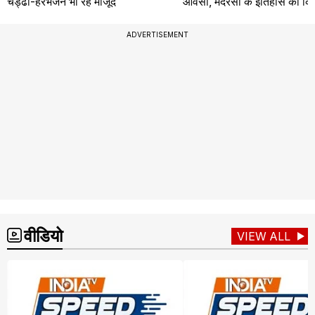
चड्ढा-हरभजन भी रहे मौजूद
ओवैसी, मदरसों के इतिहास का कि
ADVERTISEMENT
वीडियो
VIEW ALL