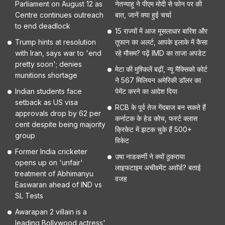
Parliament on August 12 as
नेतन्याहू ने पीएम मोदी से फोन पर की
Centre continues outreach
बात, जानें क्या हुई चर्चा
to end deadlock
15 राज्यों में आज मूसलाधार बारिश और
Trump hints at resolution
तूफान का अलर्ट, आपके इलाके में कैसा
with Iran, says war to 'end
रहे मौसम? पढ़ें IMD का ताजा अपडेट
pretty soon'; denies
मेटा की मुश्किलें बढ़ीं, न्यू मैक्सिको कोर्ट
munitions shortage
ने 567 मिलियन अमेरिकी डॉलर का
Indian students face
पेमेंट करने का आदेश दिया
setback as US visa
RCB के पूर्व तेज गेंदबाज बन सकते हैं
approvals drop by 62 per
कर्नाटक के हेड कोच, फर्स्ट क्लास
cent despite being majority
क्रिकेट में झटक चुके हैं 500+
group
विकेट
Former India cricketer
उषा नाडकर्णी ने क्यों ठुकराया
opens up on 'unfair'
लाइफटाइम अचीवमेंट अवॉर्ड? बताई
treatment of Abhimanyu
वजह
Easwaran ahead of IND vs
SL Tests
Awarapan 2 villain is a
leading Bollywood actress'