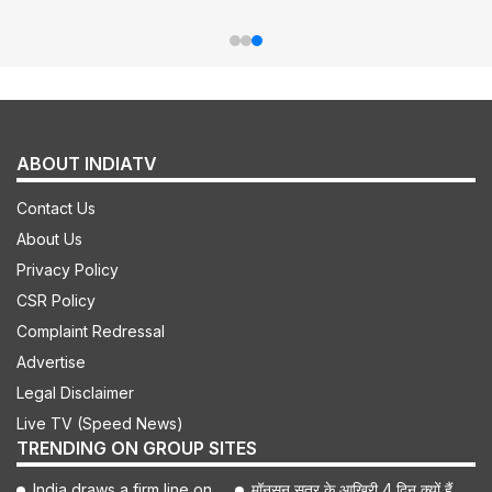
ABOUT INDIATV
Contact Us
About Us
Privacy Policy
CSR Policy
Complaint Redressal
Advertise
Legal Disclaimer
Live TV (Speed News)
TRENDING ON GROUP SITES
India draws a firm line on
मॉनसून सत्र के आखिरी 4 दिन क्यों हैं