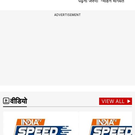
पढ़ना जरुरी"-मोहन भागवत
ADVERTISEMENT
वीडियो
VIEW ALL