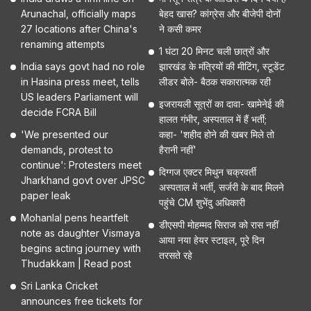
Arunachal, officially maps
बेहद खास? कांग्रेस और बीजेपी दोनों
27 locations after China's
ने कसी कमर
renaming attempts
1 घंटा 20 मिनट चली छात्रों और
India says govt had no role
झारखंड के मंत्रियों की मीटिंग, स्टूडेंट
in Hasina press meet, tells
लीडर बोले- बैठक सकारात्मक रही
US leaders Parliament will
इजरायली सूत्रों का दावा- खामेनेई की
decide FCRA Bill
हालत गंभीर, अस्पताल में हैं भर्ती;
'We presented our
कहा- 'शहीद होने की खबर मिले तो
demands, protest to
हैरानी नहीं'
continue': Protesters meet
दिग्गज एक्टर मिथुन चक्रवर्ती
Jharkhand govt over JPSC
अस्पताल में भर्ती, सर्जरी के बाद मिलने
paper leak
पहुंचे CM शुभेंदु अधिकारी
Mohanlal pens heartfelt
डीएसपी मोहम्मद सिराज को रास नहीं
note as daughter Vismaya
आया नया हेयर स्टाइल, पूरे दिन
begins acting journey with
तरसते रहे
Thudakkam | Read post
Sri Lanka Cricket
announces free tickets for