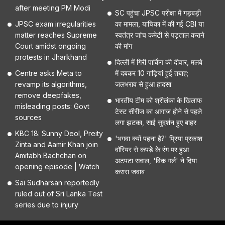
after meeting PM Modi
SC पहुंचा JPSC परीक्षा में गड़बड़ी
JPSC exam irregularities
का मामला, याचिका में की गई CBI या
matter reaches Supreme
स्वतंत्र जांच कमेटी से पड़ताल कराने
Court amidst ongoing
की मांग
protests in Jharkhand
दिल्ली में गिरी पार्किंग की दीवार, मलबे
Centre asks Meta to
में दबकर 10 गाड़ियां हुई तबाह;
revamp its algorithms,
जलभराव से हुआ हादसा
remove deepfakes,
भारतीय टीम को श्रीलंका के खिलाफ
misleading posts: Govt
टेस्ट सीरीज का आगाज होने से पहले
sources
लगा झटका, साई सुदर्शन हुए बाहर
KBC 18: Sunny Deol, Preity
'भगवा क्यों पहना है?' प्रिया प्रकाश
Zinta and Aamir Khan join
वॉरियर से कपड़े के रंग पर हुआ
Amitabh Bachchan on
अटपटा सवाल, 'विंक गर्ल' ने दिया
opening episode | Watch
करारा जवाब
Sai Sudharsan reportedly
ruled out of Sri Lanka Test
series due to injury