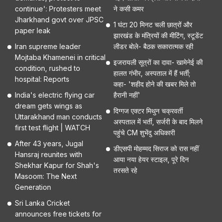
continue': Protesters meet
ने कसी कमर
Jharkhand govt over JPSC
1 घंटा 20 मिनट चली छात्रों और
paper leak
झारखंड के मंत्रियों की मीटिंग, स्टूडेंट
Iran supreme leader
लीडर बोले- बैठक सकारात्मक रही
Mojtaba Khamenei in critical
इजरायली सूत्रों का दावा- खामेनेई की
condition, rushed to
हालत गंभीर, अस्पताल में हैं भर्ती;
hospital: Reports
कहा- 'शहीद होने की खबर मिले तो
India's electric flying car
हैरानी नहीं'
dream gets wings as
दिग्गज एक्टर मिथुन चक्रवर्ती
Uttarakhand man conducts
अस्पताल में भर्ती, सर्जरी के बाद मिलने
first test flight | WATCH
पहुंचे CM शुभेंदु अधिकारी
After 43 years, Jugal
डीएसपी मोहम्मद सिराज को रास नहीं
Hansraj reunites with
आया नया हेयर स्टाइल, पूरे दिन
Shekhar Kapur for Shah's
तरसते रहे
Masoom: The Next
Generation
Sri Lanka Cricket
announces free tickets for