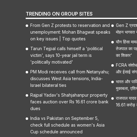
TRENDING ON GROUP SITES
From Gen Z protests to reservation and
Gen Z प्रदर्
unemployment: Mohan Bhagwat speaks
मोहन भागवत ने 
on key issues | Top quotes
यौन हिंसा मा
Tarun Tejpal calls himself a 'political
तेजपाल का पह
victim', says 10-year jail term is
का शिकार'
'politically motivated'
FCRA संशोधन
PM Modi receives call from Netanyahu;
और ईसाई संगठनो
discusses West Asia tensions, India-
भारत और पाकि
Israel bilateral ties
मुकाबला, एशि
Rajpal Yadav's Shahjahanpur property
राजपाल यादव 
faces auction over Rs 16.61 crore bank
16.61 करोड़ क
dues
India vs Pakistan on September 5,
check full schedule as women's Asia
Cup schedule announced