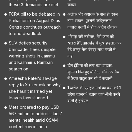
these 3 demands are met
घायल
FCRA bill to be debated in
अतीक और अशरफ के पास ही दफन
Parliament on August 12 as
होगा आबान, पुश्तैनी कब्रिस्तान
Centre continues outreach
कसारी मसारी में होगा अंतिम संस्कार
to end deadlock
"बिगड़ रही तबीयत, मेरी जान को
SUV defies security
खतरा है", झारखंड में भूख हड़ताल पर
barricade, flees despite
बैठे छात्र नेता देवेंद्र नाथ महतो ने
warning shots in Jammu
कहा
and Kashmir's Ramban;
टीम इंडिया को लगा बड़ा झटका,
search on
शुभमन गिल हुए चोटिल, वॉर्म-अप मैच
Ameesha Patel's savage
में केएल राहुल कर रहे हैं कप्तानी
reply to X user asking why
1 करोड़ की प्राइज मनी का क्या करेंगी
she hasn't married yet
श्रेया कालरा? बताया कहां-कैसे करने
leaves fans stunned
वाली हैं इन्वेस्ट
Meta ordered to pay USD
567 million to address kids'
mental health amid CSAM
content row in India