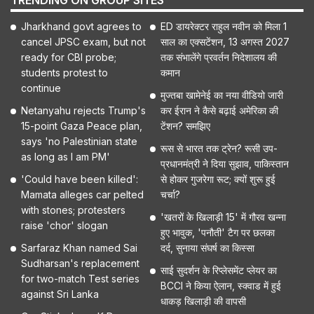
TRENDING ON GROUP SITES
Jharkhand govt agrees to
ED डायरेक्टर राहुल नवीन को मिला 1
cancel JPSC exam, but not
साल का एक्सटेंशन, 13 अगस्त 2027
ready for CBI probe;
तक संभालेंगे प्रवर्तन निदेशालय की
students protest to
कमान
continue
मुज्तबा खामेनेई का नया वीडियो जारी
Netanyahu rejects Trump's
कर ईरान ने कैसे बढ़ाई अमेरिका की
15-point Gaza Peace plan,
टेंशन? समझिए
says 'no Palestinian state
रूस से भारत तक ट्रेन? रूसी उप-
as long as I am PM'
प्रधानमंत्री ने दिया सुझाव, पाकिस्तान
'Could have been killed':
से होकर गुजरेगा रूट; क्यों शुरू हुई
Mamata alleges car pelted
चर्चा?
with stones; protesters
'खतरों के खिलाड़ी 15' में गौरव खन्ना
raise 'chor' slogan
हुए भावुक, 'पनौती' टैग पर छलका
Sarfaraz Khan named Sai
दर्द, सुनाया संघर्ष का किस्सा
Sudharsan's replacement
साई सुदर्शन के रिप्लेसमेंट प्लेयर का
for two-match Test series
BCCI ने किया ऐलान, स्क्वाड में हुई
against Sri Lanka
धाकड़ खिलाड़ी की वापसी