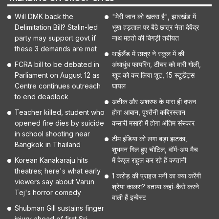
Will DMK back the
"मेरी जान को खतरा है", झारखंड में
Delimitation Bill? Stalin-led
भूख हड़ताल पर बैठे छात्र नेता देवेंद्र
party may support govt if
नाथ महतो की बिगड़ी तबीयत
these 3 demands are met
थाईलैंड में छात्र ने स्कूल में की
FCRA bill to be debated in
अंधाधुंध फायरिंग, टीचर को मारी गोली,
Parliament on August 12 as
खुद को कर लिया शूट, 15 स्टूडेंट्स
Centre continues outreach
घायल
to end deadlock
अतीक और अशरफ के पास ही दफन
Teacher killed, student who
होगा आबान, पुश्तैनी कब्रिस्तान
opened fire dies by suicide
कसारी मसारी में होगा अंतिम संस्कार
in school shooting near
टीम इंडिया को लगा बड़ा झटका,
Bangkok in Thailand
शुभमन गिल हुए चोटिल, वॉर्म-अप मैच
Korean Kanakaraju hits
में केएल राहुल कर रहे हैं कप्तानी
theatres; here's what early
1 करोड़ की प्राइज मनी का क्या करेंगी
viewers say about Varun
श्रेया कालरा? बताया कहां-कैसे करने
Tej's horror comedy
वाली हैं इन्वेस्ट
Shubman Gill sustains finger
injury ahead of first Sri