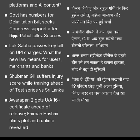
platforms and AI content?
किरण रिजिजू और राहुल गांधी की फिर
Govt has numbers for
हुई बातचीत, महिला आरक्षण और
Delimitation Bill, seeks
परिसीमन बिल पर हुई चर्चा
Congress support after
अभिजीत दीपके ने कर दिया नया
Rijiju-Rahul talks: Sources
ऐलान, CJP अब शुरू करेगी 'क्या
Lok Sabha passes key bill
बोलती पब्लिक' अभियान
on UPI charges: What the
भारत बनाम श्रीलंका सीरीज से पहले
new law means for users,
टीम को लग सकता है करारा झटका,
merchants and banks
चोट ने बढ़ा दी मुश्किलें
Shubman Gill suffers injury
'चक दे! इंडिया' की गुंजन लखानी याद
scare while training ahead
है? एक्टिंग छोड़ चुनी अलग दुनिया,
of Test series vs Sri Lanka
सिंगल मदर का नया अवतार देख खा
Awarapan 2 gets U/A 16+
जाएंगे धोखा
certificate ahead of
release; Emraan Hashmi
film's plot and runtime
revealed