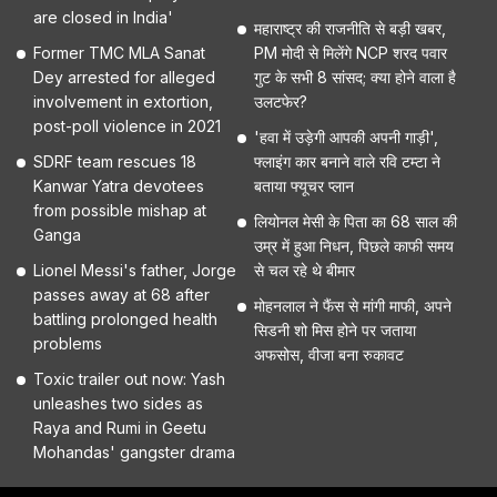
are closed in India'
महाराष्ट्र की राजनीति से बड़ी खबर,
Former TMC MLA Sanat
PM मोदी से मिलेंगे NCP शरद पवार
Dey arrested for alleged
गुट के सभी 8 सांसद; क्या होने वाला है
involvement in extortion,
उलटफेर?
post-poll violence in 2021
'हवा में उड़ेगी आपकी अपनी गाड़ी',
SDRF team rescues 18
फ्लाइंग कार बनाने वाले रवि टम्टा ने
Kanwar Yatra devotees
बताया फ्यूचर प्लान
from possible mishap at
लियोनल मेसी के पिता का 68 साल की
Ganga
उम्र में हुआ निधन, पिछले काफी समय
Lionel Messi's father, Jorge
से चल रहे थे बीमार
passes away at 68 after
मोहनलाल ने फैंस से मांगी माफी, अपने
battling prolonged health
सिडनी शो मिस होने पर जताया
problems
अफसोस, वीजा बना रुकावट
Toxic trailer out now: Yash
unleashes two sides as
Raya and Rumi in Geetu
Mohandas' gangster drama