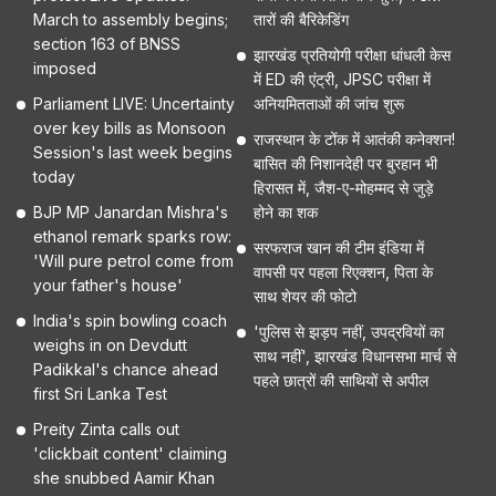
March to assembly begins;
तारों की बैरिकेडिंग
section 163 of BNSS
झारखंड प्रतियोगी परीक्षा धांधली केस
imposed
में ED की एंट्री, JPSC परीक्षा में
Parliament LIVE: Uncertainty
अनियमितताओं की जांच शुरू
over key bills as Monsoon
राजस्थान के टोंक में आतंकी कनेक्शन!
Session's last week begins
बासित की निशानदेही पर बुरहान भी
today
हिरासत में, जैश-ए-मोहम्मद से जुड़े
BJP MP Janardan Mishra's
होने का शक
ethanol remark sparks row:
सरफराज खान की टीम इंडिया में
'Will pure petrol come from
वापसी पर पहला रिएक्शन, पिता के
your father's house'
साथ शेयर की फोटो
India's spin bowling coach
'पुलिस से झड़प नहीं, उपद्रवियों का
weighs in on Devdutt
साथ नहीं', झारखंड विधानसभा मार्च से
Padikkal's chance ahead
पहले छात्रों की साथियों से अपील
first Sri Lanka Test
Preity Zinta calls out
'clickbait content' claiming
she snubbed Aamir Khan