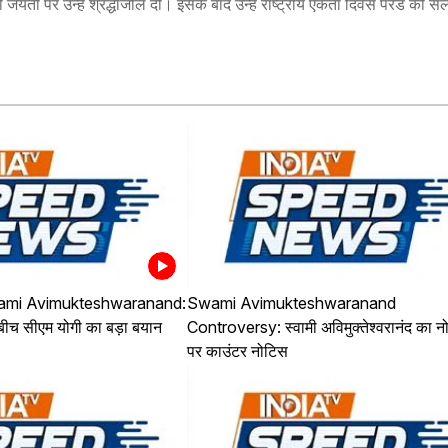
ं जयंती पर उन्हें श्रद्धांजलि दी। इसके बाद उन्हें राष्ट्रीय एकता दिवस परेड की 
ami Avimukteshwaranand:
Swami Avimukteshwaranand
े बीच सीएम योगी का बड़ा बयान
Controversy: स्वामी अविमुक्तेश्वरानंद का न
पर काउंटर नोटिस