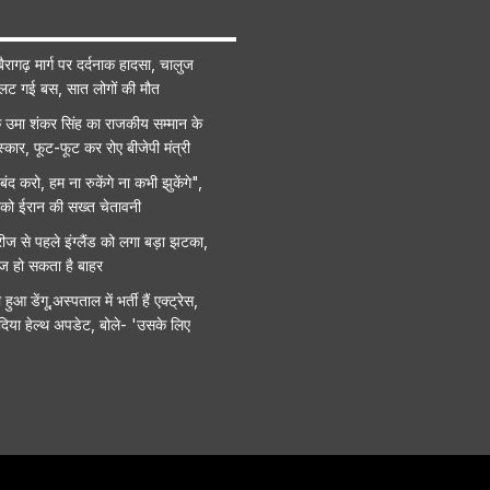
ैरागढ़ मार्ग पर दर्दनाक हादसा, चालुज
पलट गई बस, सात लोगों की मौत
उमा शंकर सिंह का राजकीय सम्मान के
्कार, फूट-फूट कर रोए बीजेपी मंत्री
ंद करो, हम ना रुकेंगे ना कभी झुकेंगे",
हू को ईरान की सख्त चेतावनी
ीज से पहले इंग्लैंड को लगा बड़ा झटका,
ाज हो सकता है बाहर
ुआ डेंगू,अस्पताल में भर्ती हैं एक्ट्रेस,
 दिया हेल्थ अपडेट, बोले- 'उसके लिए