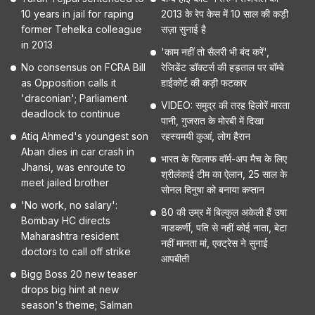
10 years in jail for raping
2013 के रेप केस में 10 साल की कड़ी
former Tehelka colleague
सज़ा सुनाई है
in 2013
'काम नहीं तो सैलरी भी बंद करें',
No consensus on FCRA Bill
रेजिडेंट डॉक्टर्स की हड़ताल पर बॉम्बे
as Opposition calls it
हाईकोर्ट की कड़ी फटकार
'draconian'; Parliament
VIDEO: समुद्र की तरह हिलोरें मारता
deadlock to continue
पानी, गुजरात के मोरबी में दिखा
Atiq Ahmed's youngest son
रहस्यमयी कुआं, लोग हैरान
Aban dies in car crash in
भारत के खिलाफ वॉर्म-अप मैच के लिए
Jhansi, was enroute to
श्रीलंकाई टीम का ऐलान, 25 साल के
meet jailed brother
सोनल दिनुषा को बनाया कप्तान
'No work, no salary':
80 की उम्र में बिल्कुल अकेली हैं उषा
Bombay HC directs
नाडकर्णी, पति से नहीं कोई नाता, बेटा
Maharashtra resident
नहीं मानता मां, एक्ट्रेस ने सुनाई
doctors to call off strike
आपबीती
Bigg Boss 20 new teaser
drops big hint at new
season's theme; Salman