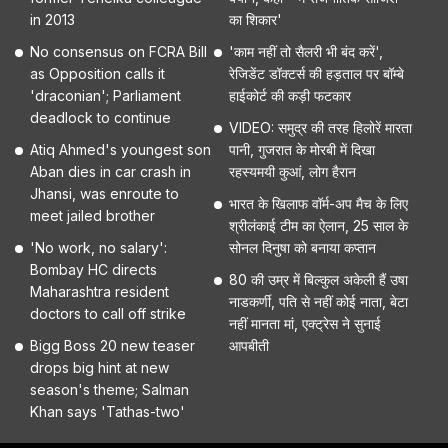
in 2013
का शिकार'
No consensus on FCRA Bill
'काम नहीं तो सैलरी भी बंद करें',
as Opposition calls it
रेजिडेंट डॉक्टर्स की हड़ताल पर बॉम्बे
'draconian'; Parliament
हाईकोर्ट की कड़ी फटकार
deadlock to continue
VIDEO: समुद्र की तरह हिलोरें मारता
Atiq Ahmed's youngest son
पानी, गुजरात के मोरबी में दिखा
Aban dies in car crash in
रहस्यमयी कुआं, लोग हैरान
Jhansi, was enroute to
भारत के खिलाफ वॉर्म-अप मैच के लिए
meet jailed brother
श्रीलंकाई टीम का ऐलान, 25 साल के
'No work, no salary':
सोनल दिनुषा को बनाया कप्तान
Bombay HC directs
80 की उम्र में बिल्कुल अकेली हैं उषा
Maharashtra resident
नाडकर्णी, पति से नहीं कोई नाता, बेटा
doctors to call off strike
नहीं मानता मां, एक्ट्रेस ने सुनाई
Bigg Boss 20 new teaser
आपबीती
drops big hint at new
season's theme; Salman
Khan says 'Tathas-two'