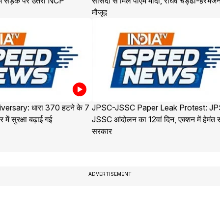
 में सड़क पर उतरी NCP
सांसदों से मिले पीएम मोदी, राघव चड्ढा-हरभजन
मौजूद
versary: धारा 370 हटने के 7
JPSC-JSSC Paper Leak Protest: J
 में सुरक्षा बढ़ाई गई
JSSC आंदोलन का 12वां दिन, एक्शन में हेमंत 
सरकार
ADVERTISEMENT