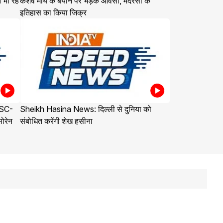
 भी रहे
केशव मौर्य के बयान पर भड़के ओवैसी, मदरसों के
इतिहास का किया जिक्र
PSC-
Sheikh Hasina News: दिल्ली से दुनिया को
सोरेन
संबोधित करेंगी शेख हसीना