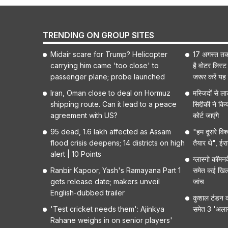
TRENDING ON GROUP SITES
Midair scare for Trump? Helicopter
17 अगस्त तक 
carrying him came 'too close' to
है वोटर लिस्ट
passenger plane; probe launched
जरूर करें यह
Iran, Oman close to deal on Hormuz
मस्जिदों से ल
shipping route. Can it lead to a peace
सिद्दीकी ने क
agreement with US?
कोर्ट जाएंगे
95 dead, 1.6 lakh affected as Assam
"हम दूसरे विश्
flood crisis deepens; 14 districts on high
तैयार थे", ईर
alert | 10 Points
ग्लास्गो कॉमनव
Ranbir Kapoor, Yash's Ramayana Part 1
समेत कई खिलाड
gets release date; makers unveil
जांच
English-dubbed trailer
कुशाल टंडन क
'Test cricket needs them': Ajinkya
समेत 3 'अलाय
Rahane weighs in on senior players'