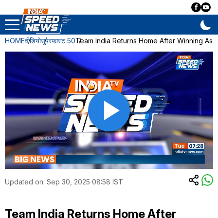
HOME
वीडियो
सुपरफास्ट 50
Team India Returns Home After Winning Asia Cup:
Updated on:
Sep 30, 2025 08:58 IST
Team India Returns Home After