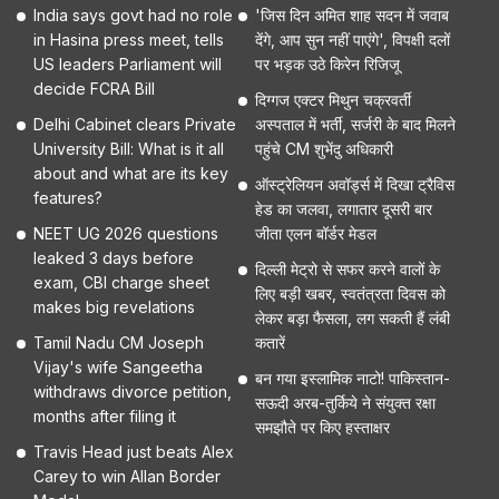
India says govt had no role
'जिस दिन अमित शाह सदन में जवाब
in Hasina press meet, tells
देंगे, आप सुन नहीं पाएंगे', विपक्षी दलों
US leaders Parliament will
पर भड़क उठे किरेन रिजिजू
decide FCRA Bill
दिग्गज एक्टर मिथुन चक्रवर्ती
Delhi Cabinet clears Private
अस्पताल में भर्ती, सर्जरी के बाद मिलने
University Bill: What is it all
पहुंचे CM शुभेंदु अधिकारी
about and what are its key
ऑस्ट्रेलियन अवॉर्ड्स में दिखा ट्रैविस
features?
हेड का जलवा, लगातार दूसरी बार
NEET UG 2026 questions
जीता एलन बॉर्डर मेडल
leaked 3 days before
दिल्ली मेट्रो से सफर करने वालों के
exam, CBI charge sheet
लिए बड़ी खबर, स्वतंत्रता दिवस को
makes big revelations
लेकर बड़ा फैसला, लग सकती हैं लंबी
Tamil Nadu CM Joseph
कतारें
Vijay's wife Sangeetha
बन गया इस्लामिक नाटो! पाकिस्तान-
withdraws divorce petition,
सऊदी अरब-तुर्किये ने संयुक्त रक्षा
months after filing it
समझौते पर किए हस्ताक्षर
Travis Head just beats Alex
Carey to win Allan Border