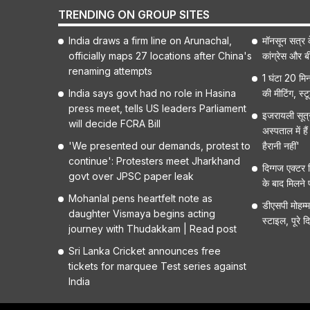
TRENDING ON GROUP SITES
India draws a firm line on Arunachal,
मॉनसून सत्र क
officially maps 27 locations after China's
कांग्रेस और ब
renaming attempts
1 घंटा 20 मिन
India says govt had no role in Hasina
की मीटिंग, स्
press meet, tells US leaders Parliament
इजरायली सूत्र
will decide FCRA Bill
अस्पताल में ह
'We presented our demands, protest to
हैरानी नहीं'
continue': Protesters meet Jharkhand
दिग्गज एक्टर म
govt over JPSC paper leak
के बाद मिलने 
Mohanlal pens heartfelt note as
डीएसपी मोहम्
daughter Vismaya begins acting
स्टाइल, पूरे 
journey with Thudakkam | Read post
Sri Lanka Cricket announces free
tickets for marquee Test series against
India