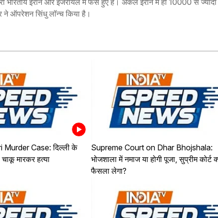
 भारतीय ईरान और इजरायल में फंसे हुए हैं। अकेले ईरान में ही 10000 से ज्याद
कार ने ऑपरेशन सिंधु लॉन्च किया है।
 Murder Case: दिल्ली के
Supreme Court on Dhar Bhojshala:
ी चाकू मारकर हत्या
भोजशाला में नमाज या होगी पूजा, सुप्रीम कोर्ट क
फैसला लेगा?