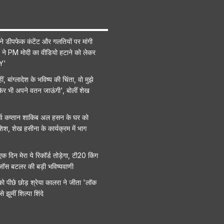
ग ने डीपफेक कंटेंट और गलतियों पर मांगी
ने PM मोदी का वीडियो हटाने को लेकर
Y'
ं, बांग्लादेश के भविष्य की चिंता, वो मुझे
फिर भी अपने वतन जाऊंगी', बोलीं शेख
 पूर्व कप्तान शाकिब अल हसन के घर को
श, शेख हसीना के कार्यक्रम में भाग
 एक दिन मेरा ये रिकॉर्ड तोड़ेगा, टी20 किंग
जॉस बटलर की बड़ी भविष्यवाणी
को पीछे छोड़ श्रेया कालरा ने जीता 'लॉक
 झूमीं शिल्पा शिंदे