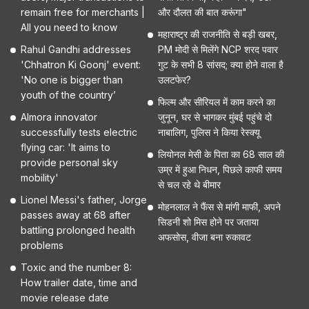
remain free for merchants |
और दौलत की बात करूंगा"
All you need to know
महाराष्ट्र की राजनीति से बड़ी खबर,
Rahul Gandhi addresses
PM मोदी से मिलेंगे NCP शरद पवार
'Chhatron Ki Goonj' event:
गुट के सभी 8 सांसद; क्या होने वाला है
'No one is bigger than
उलटफेर?
youth of the country’
फिल्म और सीरियल में काम करने का
Almora innovator
जुनून, घर से भागकर मुंबई पहुंचे दो
successfully tests electric
नाबालिग, पुलिस ने किया रेस्क्यू
flying car: 'It aims to
लियोनल मेसी के पिता का 68 साल की
provide personal sky
उम्र में हुआ निधन, पिछले काफी समय
mobility'
से चल रहे थे बीमार
Lionel Messi's father, Jorge
मोहनलाल ने फैंस से मांगी माफी, अपने
passes away at 68 after
सिडनी शो मिस होने पर जताया
battling prolonged health
अफसोस, वीजा बना रुकावट
problems
Toxic and the number 8:
How trailer date, time and
movie release date