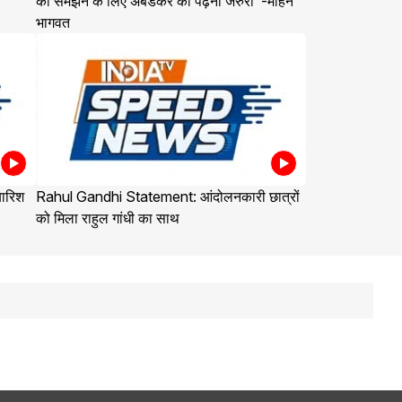
को समझने के लिए अंबेडकर को पढ़ना जरुरी"-मोहन
भागवत
बारिश
Rahul Gandhi Statement: आंदोलनकारी छात्रों
को मिला राहुल गांधी का साथ