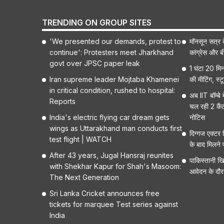
TRENDING ON GROUP SITES
'We presented our demands, protest to
मॉनसून सत्र क
continue': Protesters meet Jharkhand
कांग्रेस और ब
govt over JPSC paper leak
1 घंटा 20 मिन
Iran supreme leader Mojtaba Khamenei
की मीटिंग, स्
in critical condition, rushed to hospital:
अब IIT बॉम्बे 
Reports
चल रही 2 कैंट
India's electric flying car dream gets
नोटिस
wings as Uttarakhand man conducts first
दिग्गज एक्टर म
test flight | WATCH
के बाद मिलने 
After 43 years, Jugal Hansraj reunites
पाकिस्तानी ख
with Shekhar Kapur for Shah's Masoom:
आवेदन के दौर
The Next Generation
Sri Lanka Cricket announces free
tickets for marquee Test series against
India