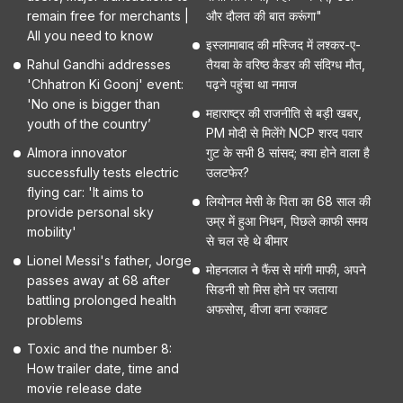
remain free for merchants |
और दौलत की बात करूंगा"
All you need to know
इस्लामाबाद की मस्जिद में लश्कर-ए-
Rahul Gandhi addresses
तैयबा के वरिष्ठ कैडर की संदिग्ध मौत,
'Chhatron Ki Goonj' event:
पढ़ने पहुंचा था नमाज
'No one is bigger than
महाराष्ट्र की राजनीति से बड़ी खबर,
youth of the country’
PM मोदी से मिलेंगे NCP शरद पवार
Almora innovator
गुट के सभी 8 सांसद; क्या होने वाला है
successfully tests electric
उलटफेर?
flying car: 'It aims to
लियोनल मेसी के पिता का 68 साल की
provide personal sky
उम्र में हुआ निधन, पिछले काफी समय
mobility'
से चल रहे थे बीमार
Lionel Messi's father, Jorge
मोहनलाल ने फैंस से मांगी माफी, अपने
passes away at 68 after
सिडनी शो मिस होने पर जताया
battling prolonged health
अफसोस, वीजा बना रुकावट
problems
Toxic and the number 8:
How trailer date, time and
movie release date