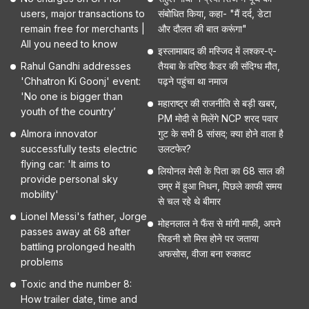
users, major transactions to
संबोधित किया, कहा- "मैं दर्द, डेटा
remain free for merchants |
और दौलत की बात करूंगा"
All you need to know
इस्लामाबाद की मस्जिद में लश्कर-ए-
Rahul Gandhi addresses
तैयबा के वरिष्ठ कैडर की संदिग्ध मौत,
'Chhatron Ki Goonj' event:
पढ़ने पहुंचा था नमाज
'No one is bigger than
महाराष्ट्र की राजनीति से बड़ी खबर,
youth of the country’
PM मोदी से मिलेंगे NCP शरद पवार
Almora innovator
गुट के सभी 8 सांसद; क्या होने वाला है
successfully tests electric
उलटफेर?
flying car: 'It aims to
लियोनल मेसी के पिता का 68 साल की
provide personal sky
उम्र में हुआ निधन, पिछले काफी समय
mobility'
से चल रहे थे बीमार
Lionel Messi's father, Jorge
मोहनलाल ने फैंस से मांगी माफी, अपने
passes away at 68 after
सिडनी शो मिस होने पर जताया
battling prolonged health
अफसोस, वीजा बना रुकावट
problems
Toxic and the number 8:
How trailer date, time and